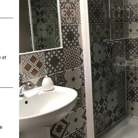
 et
de