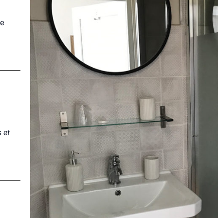
ue
 et