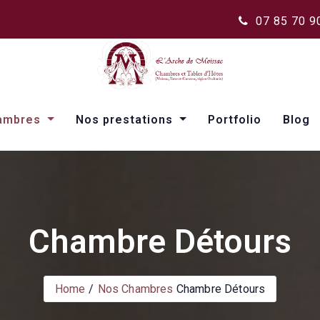
07 85 70 9
ambres
Nos prestations
Portfolio
Blog
Chambre Détours
Home
Nos Chambres
Chambre Détours