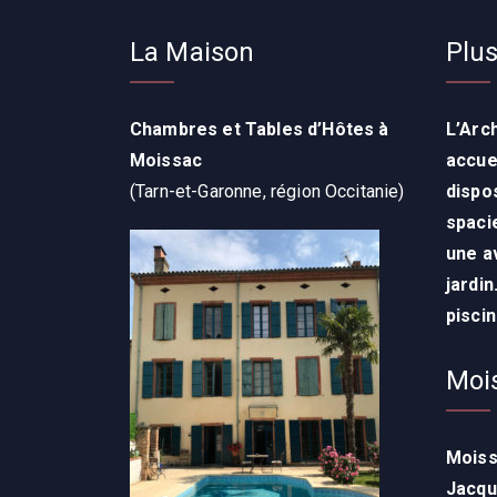
La Maison
Plus
Chambres et Tables d’Hôtes à
L’Arc
Moissac
accue
(Tarn-et-Garonne, région Occitanie)
dispo
spaci
une a
jardin
p
iscin
Moi
Moiss
Jacqu